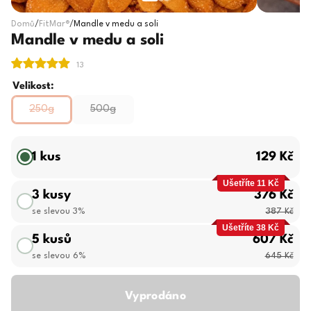
Domů
/
FitMar®
/
Mandle v medu a soli
Mandle v medu a soli
Velikost:
250g
500g
1 kus
129 Kč
Ušetříte 11 Kč
3 kusy
376 Kč
se slevou 3%
387 Kč
Ušetříte 38 Kč
5 kusů
607 Kč
se slevou 6%
645 Kč
Vyprodáno