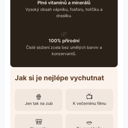
Plné vitamínů a minerálů
Vysoký obsah vápníku, fosforu, hořčíku a
draslíku.
🌿
100% přírodní
Čisté složení zcela bez umělých barviv a
konzervantů.
Jak si je nejlépe vychutnat
🍿
📺
Jen tak na zub
K večernímu filmu
🎒
🥗