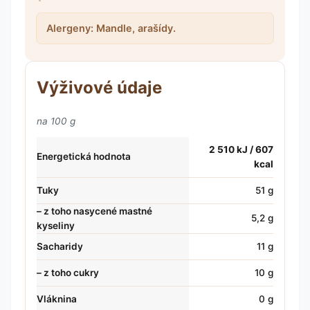
Alergeny: Mandle, arašídy.
Výživové údaje
na 100 g
2 510 kJ / 607
Energetická hodnota
kcal
Tuky
51 g
– z toho nasycené mastné
5,2 g
kyseliny
Sacharidy
11 g
– z toho cukry
10 g
Vláknina
0 g