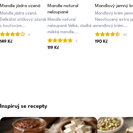
Mandle jádra uzená
Mandle natural
Mandlový jemný k
neloupané
Mandle jádra uzená
Mandlový krém jemn
Delikátní oříškový zázrak
Mandle natural
Neochucený extra j
s kouřovým...
neloupané Velké, sladké a
mandlový krém...
měkké mandle...
149 Kč
190 Kč
119 Kč
Inspiruj se recepty