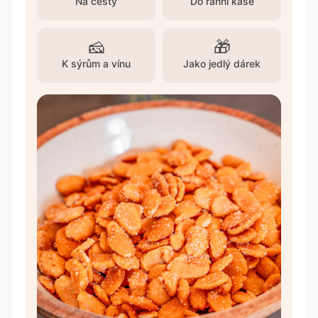
Na cesty
Do ranní kaše
🧀
🎁
K sýrům a vínu
Jako jedlý dárek