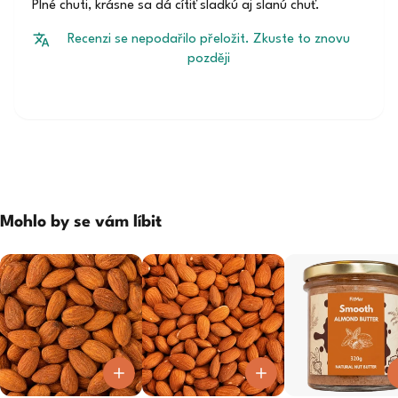
Plné chuti, krásne sa dá cítiť sladkú aj slanú chuť.
Recenzi se nepodařilo přeložit. Zkuste to znovu
později
Mohlo by se vám líbit
0
0
0