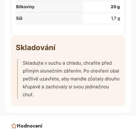
Bílkoviny
20 g
Sůl
1,7 g
Skladování
Skladujte v suchu a chladu, chraňte před
přímým slunečním zářením. Po otevření obal
pečlivě uzavřete, aby mandle zůstaly dlouho
křupavé a zachovaly si svou jedinečnou
chuť.
Hodnocení