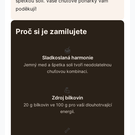
špetkou soli. Vaše chuťové pohárky vám
poděkují!
Proč si je zamilujete
🍯
Sladkoslaná harmonie
Jemný med a špetka soli tvoří neodolatelnou
chuťovou kombinaci.
💪
Zdroj bílkovin
20 g bílkovin ve 100 g pro vaši dlouhotrvající
energii.
🦴