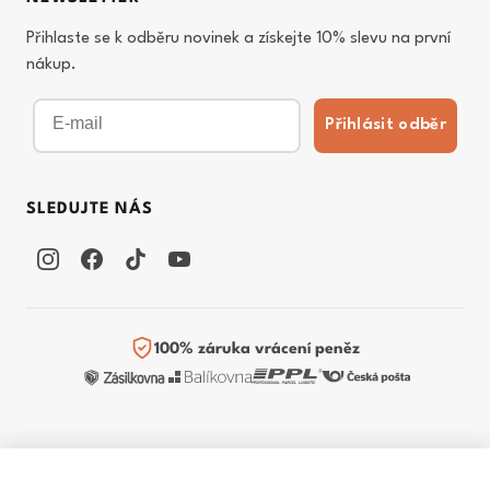
Přihlaste se k odběru novinek a získejte 10% slevu na první
nákup.
Email
Přihlásit odběr
SLEDUJTE NÁS
100% záruka vrácení peněz
© 2026 FitMar.cz. Všechna práva vyhrazena.
Mandle v medu a soli
Vyprodáno
Obchodní podmínky
Ochrana osobních údajů
Cookies