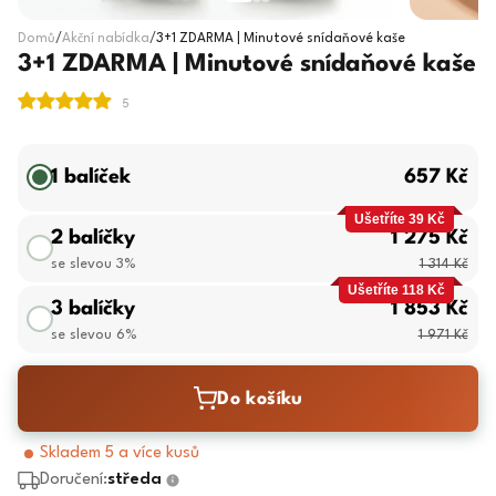
Domů
/
Akční nabídka
/
3+1 ZDARMA | Minutové snídaňové kaše
3+1 ZDARMA | Minutové snídaňové kaše
1 balíček
657 Kč
Ušetříte 39 Kč
2 balíčky
1 275 Kč
se slevou 3%
1 314 Kč
Ušetříte 118 Kč
3 balíčky
1 853 Kč
se slevou 6%
1 971 Kč
Do košíku
Skladem 5 a více kusů
Doručení:
středa