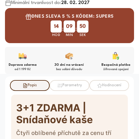
Minimální trvanlivost do:
28. 02. 2027
DNES SLEVA 5 % S KÓDEM: SUPER5
50
14
09
:
:
HOD
MIN
SEK
Doprava zdarma
30 dní na vrácení
Bezpečná platba
od 1 199 Kč
bez udání důvodu
šifrované spojení
Popis
Parametry
Hodnocení
3+1 ZDARMA |
Snídaňové kaše
Čtyři oblíbené příchutě za cenu tří