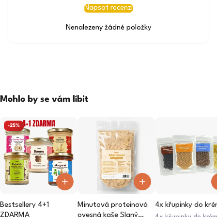
Napsat recenzi
Nenalezeny žádné položky
Mohlo by se vám líbit
-25%
0
0
0
Bestsellery 4+1
Minutová proteinová
4x křupinky do kr
ZDARMA
ovesná kaše Slaný