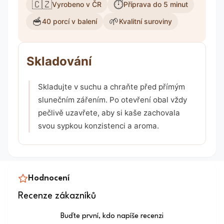
🇨🇿
⏱️
Vyrobeno v ČR
Příprava do 5 minut
🥣
🌱
40 porcí v balení
Kvalitní suroviny
Skladování
Skladujte v suchu a chraňte před přímým
slunečním zářením. Po otevření obal vždy
pečlivě uzavřete, aby si kaše zachovala
svou sypkou konzistenci a aroma.
Hodnocení
Recenze zákazníků
Buďte první, kdo napíše recenzi