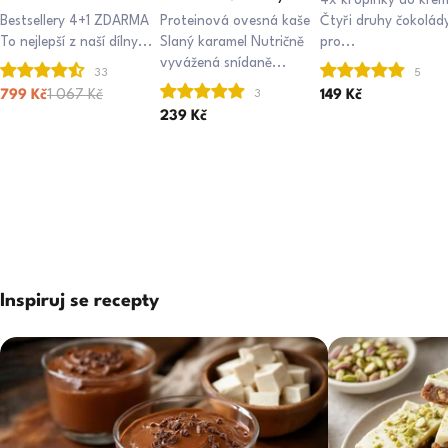
4x křupinky do kré
karamel 500 g
Bestsellery 4+1 ZDARMA
Proteinová ovesná kaše
Čtyři druhy čokolád
To nejlepší z naší dílny...
Slaný karamel Nutričně
pro...
vyvážená snídaně...
Běžná cena
799 Kč
1 067 Kč
149 Kč
239 Kč
Inspiruj se recepty