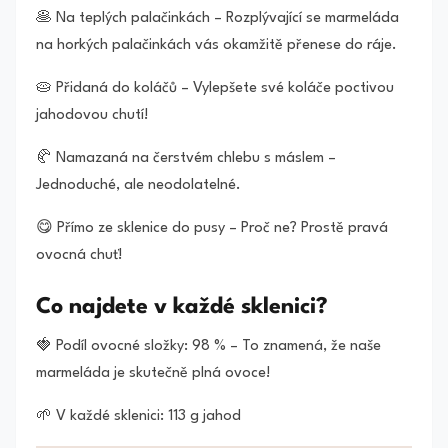
🥞 Na teplých palačinkách – Rozplývající se marmeláda
na horkých palačinkách vás okamžitě přenese do ráje.
🥧 Přidaná do koláčů – Vylepšete své koláče poctivou
jahodovou chutí!
🥐 Namazaná na čerstvém chlebu s máslem –
Jednoduché, ale neodolatelné.
😋 Přímo ze sklenice do pusy – Proč ne? Prostě pravá
ovocná chuť!
Co najdete v každé sklenici?
🍓 Podíl ovocné složky: 98 % – To znamená, že naše
marmeláda je skutečně plná ovoce!
🌱 V každé sklenici: 113 g jahod