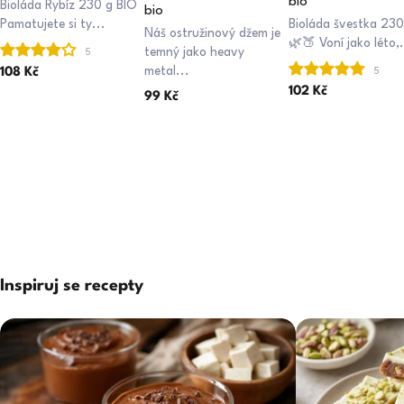
bio
Bioláda Rybíz 230 g BIO
bio
Pamatujete si ty...
Bioláda švestka 230
Náš ostružinový džem je
🌿🍑 Voní jako léto,.
temný jako heavy
metal...
108 Kč
102 Kč
99 Kč
Inspiruj se recepty