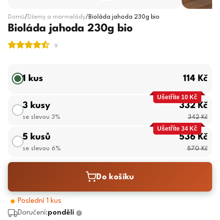
Domů
/
Džemy a marmelády
/
Bioláda jahoda 230g bio
Bioláda jahoda 230g bio
1 kus
114 Kč
Ušetříte 10 Kč
3 kusy
332 Kč
se slevou 3%
342 Kč
Ušetříte 34 Kč
5 kusů
536 Kč
se slevou 6%
570 Kč
Do košíku
Poslední 1 kus
Doručení:
pondělí