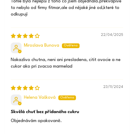
Tohle bylo nejlepší z toho co jsem objednala.prekvapive
to nebylo od firmy fitmar,ale od nějaké jiné od,které to
odkupují
22/04/2025
Miroslava Bunova
Nakazlivo chutna, neni ani presladena, citit ovocie a ne
cukor ako pri zvacsa marmelad
23/11/2024
Helena Vašková
Skvělá chuť bez přidaného cukru
Objednávám opakovaně.