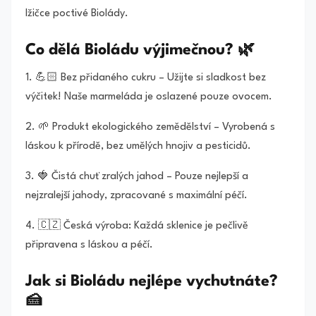
lžičce poctivé Biolády.
Co dělá Bioládu výjimečnou? 🌿
1. 💪🏻 Bez přidaného cukru – Užijte si sladkost bez
výčitek! Naše marmeláda je oslazené pouze ovocem.
2. 🌱 Produkt ekologického zemědělství – Vyrobená s
láskou k přírodě, bez umělých hnojiv a pesticidů.
3. 🍓 Čistá chuť zralých jahod – Pouze nejlepší a
nejzralejší jahody, zpracované s maximální péčí.
4. 🇨🇿 Česká výroba: Každá sklenice je pečlivě
připravena s láskou a péčí.
Jak si Bioládu nejlépe vychutnáte?
🍰