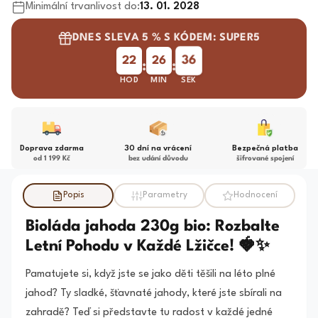
Minimální trvanlivost do:
13. 01. 2028
DNES SLEVA 5 % S KÓDEM: SUPER5
35
22
26
:
:
HOD
MIN
SEK
Doprava zdarma
30 dní na vrácení
Bezpečná platba
od 1 199 Kč
bez udání důvodu
šifrované spojení
Popis
Parametry
Hodnocení
Bioláda jahoda 230g bio: Rozbalte
Letní Pohodu v Každé Lžičce! 🍓✨
Pamatujete si, když jste se jako děti těšili na léto plné
jahod? Ty sladké, šťavnaté jahody, které jste sbírali na
zahradě? Teď si představte tu radost v každé jedné