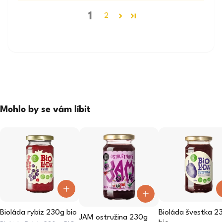
1
2
Mohlo by se vám líbit
0
0
0
Bioláda rybíz 230g bio
Bioláda švestka 2
JAM ostružina 230g