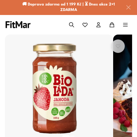
🚚 Doprava zdarma od 1 199 Kč | ⏳ Dnes akce 2+1
ZDARMA