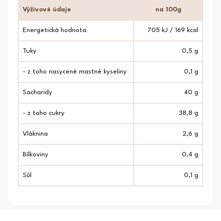
Výživové údaje
na 100g
Energetická hodnota
705
kJ /
169
kcal
Tuky
0,5
g
- z toho nasycené mastné kyseliny
0,1
g
Sacharidy
40
g
- z toho cukry
38,8
g
Vláknina
2,6 g
Bílkoviny
0,4
g
Sůl
0,1
g